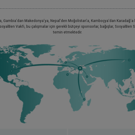
y’a, Gambia’dan Makedonya’ya, Nepal’den Moğolistan’a, Kamboçya’dan Karadağ’a k
syalBen Vakfı, bu çalışmalar için gerekli bütçeyi sponsorlar, bağışlar, SosyalBen 
temin etmektedir.