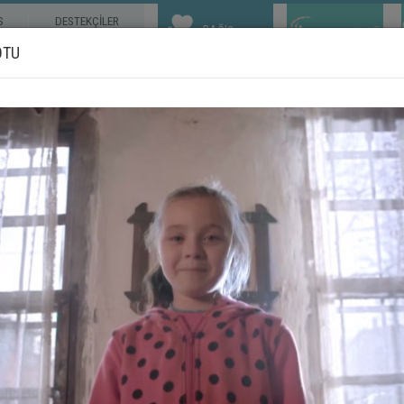
S
DESTEKÇİLER
BAĞIŞ
OTU
BİZE DAİR
ÇALIŞMALAR
TOPLULUKLAR