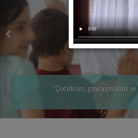
''7-13 yaş arasındaki çocukları
yönlend