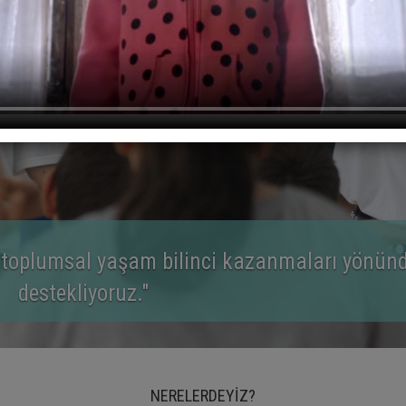
n yeteneklerini keşfetmelerini, geliştirmelerin
irilmelerini hedefliyoruz.''
NERELERDEYİZ?