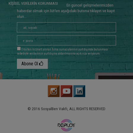
KİŞİSEL VERİLERİN KORUNMASI
En güncel gelişmelerimizden
haberdar olmak için lütfen aşağıdaki butona tıklayın ve kayıt
olun...
E-bülten hizmeti alınan firma sunucularının yurt dışında bulunması
sebebiyle verilerimin yurt dışına aktarılmasına açık rıza veriyorum.
Abone Ol
© 2016 SosyalBen Vakfı, ALL RIGHTS RESERVED
www.deploy.com.tr