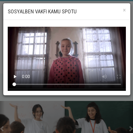
×
SOSYALBEN VAKFI KAMU SPOTU
LG
_geri
_