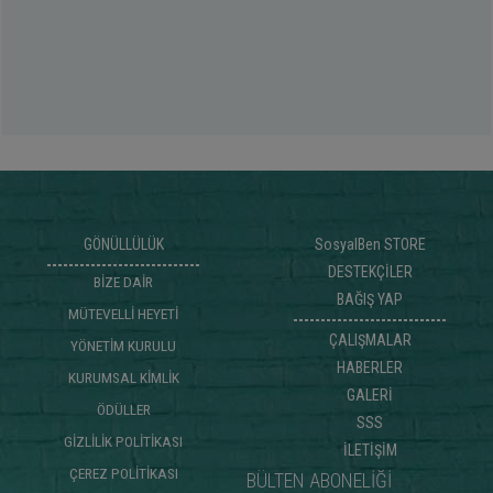
GÖNÜLLÜLÜK
SosyalBen STORE
DESTEKÇİLER
BİZE DAİR
BAĞIŞ YAP
MÜTEVELLİ HEYETİ
ÇALIŞMALAR
YÖNETİM KURULU
HABERLER
KURUMSAL KİMLİK
GALERİ
ÖDÜLLER
SSS
GİZLİLİK POLİTİKASI
İLETİŞİM
ÇEREZ POLİTİKASI
BÜLTEN ABONELİĞİ