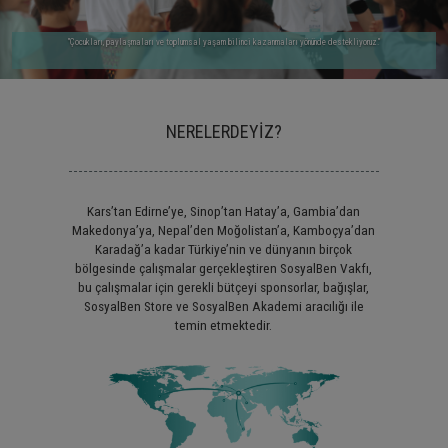
"Çocukları, paylaşmaları ve toplumsal yaşam bilinci kazanmaları yönünde destekliyoruz."
NERELERDEYİZ?
Kars’tan Edirne’ye, Sinop’tan Hatay’a, Gambia’dan
Makedonya’ya, Nepal’den Moğolistan’a, Kamboçya’dan
Karadağ’a kadar Türkiye’nin ve dünyanın birçok
bölgesinde çalışmalar gerçekleştiren SosyalBen Vakfı,
bu çalışmalar için gerekli bütçeyi sponsorlar, bağışlar,
SosyalBen Store ve SosyalBen Akademi aracılığı ile
temin etmektedir.